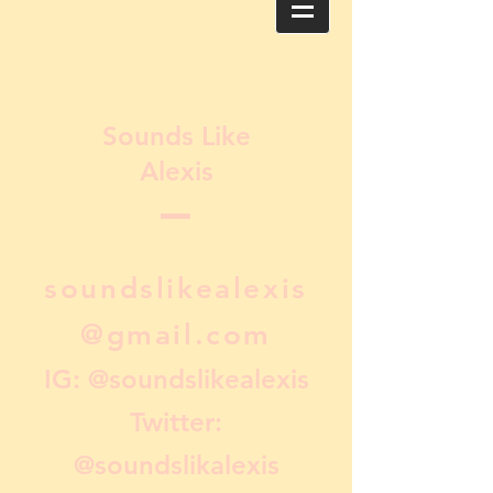
Sounds Like
Alexis
soundslikealexis
@gmail.com
IG: @soundslikealexis
Twitter:
@soundslikalexis